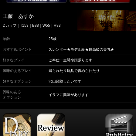
工藤 あすか
Dカップ｜T153｜B88｜W55｜H83
年齢
25歳
おすすめポイント
スレンダー★モデル級★最高級の美乳★
好きなプレイ
ご奉仕一生懸命頑張ります
興味のあるプレイ
縛られたり玩具で責められたり
好きなオプション
沢山経験したいです
興味のある
イラマに興味があります
オプション