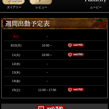
ダイアリー
レビュー
ムービー
本日
－
8/10(月)
10:00～
11(火)
10:00～
12(水)
－
13(木)
－
14(金)
－
15(土)
11:00～17:00