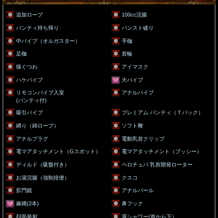
追加ロープ
100cc浣腸
パンティ持ち帰り
パンスト破り
中バイブ（オルガスター）
手枷
足枷
首輪
猿ぐつわ
アイマスク
ハケバイブ
大バイブ
リモコンバイブ入室
アナルバイブ
(パンティ付)
吸引バイブ
プレミアム パンティ（Ｔバック）
縛り（綿ロープ）
ソフト鞭
アナルプラグ
電動乳首クリップ
電マアタッチメント（Gスポット）
電マアタッチメント（プッシー）
ディルド（吸盤付き）
ペロチュパ 乳首開発ローター
お湯浣腸（強制排便）
クスコ
肛門鏡
アナルパール
麻縄(2本)
鼻フック
顔面発射
尿シャワー(首から下）