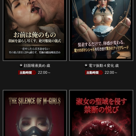
顔面唾液責め 歳
電マ振動４変化 歳
22:00～
22:00～