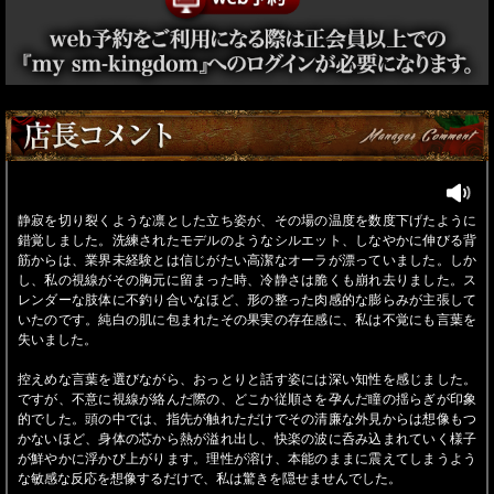
静寂を切り裂くような凛とした立ち姿が、その場の温度を数度下げたように
錯覚しました。洗練されたモデルのようなシルエット、しなやかに伸びる背
筋からは、業界未経験とは信じがたい高潔なオーラが漂っていました。しか
し、私の視線がその胸元に留まった時、冷静さは脆くも崩れ去りました。ス
レンダーな肢体に不釣り合いなほど、形の整った肉感的な膨らみが主張して
いたのです。純白の肌に包まれたその果実の存在感に、私は不覚にも言葉を
失いました。
控えめな言葉を選びながら、おっとりと話す姿には深い知性を感じました。
ですが、不意に視線が絡んだ際の、どこか従順さを孕んだ瞳の揺らぎが印象
的でした。頭の中では、指先が触れただけでその清廉な外見からは想像もつ
かないほど、身体の芯から熱が溢れ出し、快楽の波に呑み込まれていく様子
が鮮やかに浮かび上がります。理性が溶け、本能のままに震えてしまうよう
な敏感な反応を想像するだけで、私は驚きを隠せませんでした。