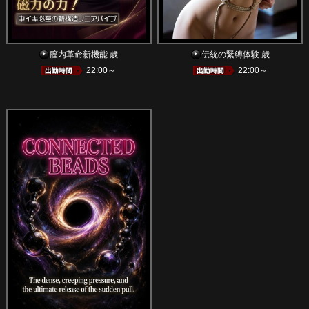
膣内革命新機能 歳
伝統の緊縛体験 歳
22:00～
22:00～