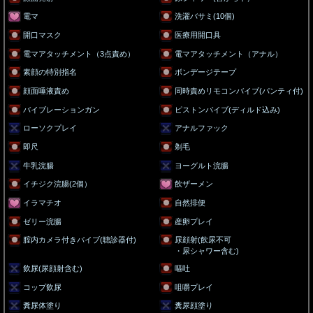
電マ
洗濯バサミ(10個)
開口マスク
医療用開口具
電マアタッチメント（3点責め）
電マアタッチメント（アナル）
素顔の特別指名
ボンデージテープ
顔面唾液責め
同時責めリモコンバイブ(パンティ付)
バイブレーションガン
ピストンバイブ(ディルド込み)
ローソクプレイ
アナルファック
即尺
剃毛
牛乳浣腸
ヨーグルト浣腸
イチジク浣腸(2個）
飲ザーメン
イラマチオ
自然排便
ゼリー浣腸
産卵プレイ
腟内カメラ付きバイブ(聴診器付)
尿顔射(飲尿不可
・尿シャワー含む)
飲尿(尿顔射含む)
嘔吐
コップ飲尿
咀嚼プレイ
糞尿体塗り
糞尿顔塗り