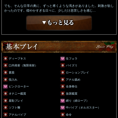
でも、そんな日常の奥に、ずっと疼くような渇きがありました。刺激が欲し
かったのです。穏やかすぎる日々に、少しだけ息苦しさを感じ…
ディープキス
生フェラ
口内発射（無限発射）
パイズリ
素股
ローションプレイ
指入れ
アナル舐め
ピンクローター
全身奉仕
オナニー鑑賞
放尿鑑賞
羞恥プレイ
縛り（綿ロープ）
ソフト鞭
中バイブ（オルガスター）
アナルバイブ
命令