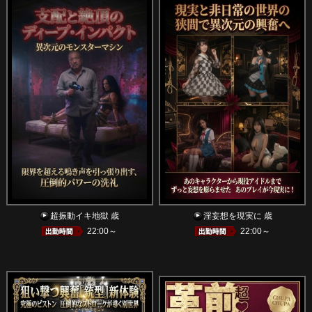
超振動イキ地獄 歳
淫妄想を現実に 歳
22:00～
22:00～