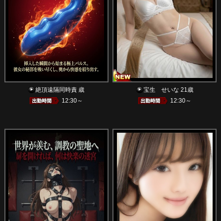
絶頂遠隔同時責 歳
宝生 せいな 21歳
12:30～
12:30～