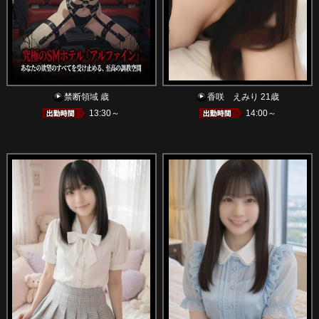
禁断領域 歳
香咲 えみり 21歳
13:30～
14:00～