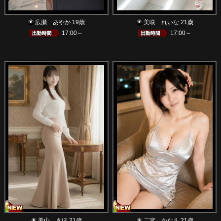
広瀬 あやか 19歳
美咲 れいな 21歳
17:00～
17:00～
美山 きほ 21歳
二宮 かなえ 21歳