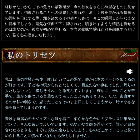
経験がないからこその危うい緊張感が、今の彼女をさらに神聖なものに見せ
ています。拘束されることへの倒錯した憧れや、激しく喉を突かれる快感へ
の興味を口にする際、頬を染めるその初々しさは、今この瞬間しか味わえな
い特権でしょう。清楚な仮面の下に隠された、噴き出すような情熱を御せる
のは誰なのか。彼女が初めて見せる、本当の意味で壊れた顔を想像するだけ
で、強く心を揺さぶられます。
私は、街の喧騒から少し離れたカフェの隅で、静かに本のページをめくるの
が好きです。子どもの頃からおとなしくて、目立たない存在でした。周りの
人たちはいつも「優しそうね」と微笑んでくれます。確かに、争いごとが苦
手で、誰かを傷つける言葉なんて考えたこともありません。ただ、素直すぎ
るのが私の弱さで、思ったことをそのまま口にしてしまうから、時々小さな
傷を負ってしまうのです。
普段は綺麗めのカジュアルな服を着て、柔らかな色合いのブラウスに細身の
パンツ、そんな装いで歩いています。穏やかな笑顔を浮かべて、誰かと目を
合わせるときも、すぐに視線を逸らしてしまう。心のどこかで、じっと見つ
められることに慣れていないからかもしれません。