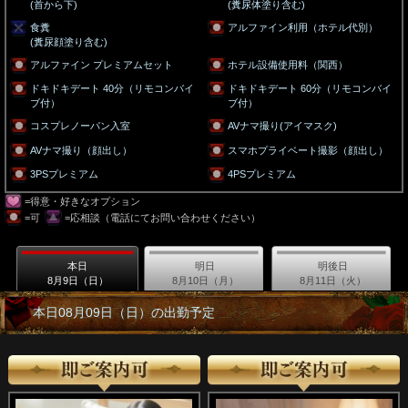
(首から下)
(糞尿体塗り含む)
食糞
アルファイン利用（ホテル代別）
(糞尿顔塗り含む)
アルファイン プレミアムセット
ホテル設備使用料（関西）
ドキドキデート 40分（リモコンバイ
ドキドキデート 60分（リモコンバイ
ブ付）
ブ付）
コスプレノーパン入室
AVナマ撮り(アイマスク)
AVナマ撮り（顔出し）
スマホプライベート撮影（顔出し）
3PSプレミアム
4PSプレミアム
=得意・好きなオプション
=可
=応相談（電話にてお問い合わせください）
本日
明日
明後日
8月9日（日）
8月10日（月）
8月11日（火）
本日08月09日（日）の出勤予定