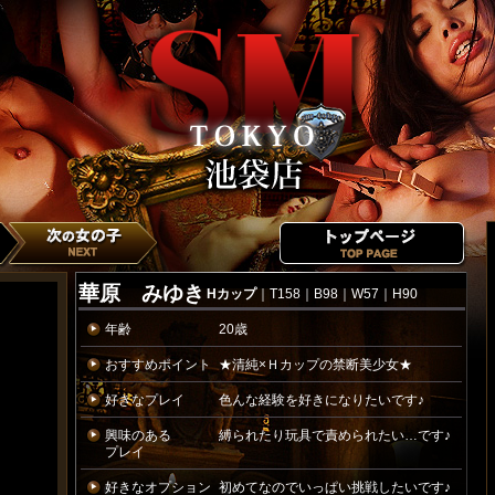
華原 みゆき
Hカップ
｜T158｜B98｜W57｜H90
年齢
20歳
おすすめポイント
★清純×Ｈカップの禁断美少女★
好きなプレイ
色んな経験を好きになりたいです♪
興味のある
縛られたり玩具で責められたい…です♪
プレイ
好きなオプション
初めてなのでいっぱい挑戦したいです♪