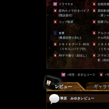
イラマチオ
自然排
腟内カメラ付きバイブ
尿顔射(
(聴診器付)
・尿シャ
コップ飲尿
咀嚼プ
食糞
アルフ
(糞尿顔塗り含む)
テル代
ドキドキデート 40分
ドキドキ
（リモコンバイブ付）
（リモ
AVナマ撮り（顔出し）
スマホ
影（顔
=得意・好きなコース
=
華原 みゆきレビュー