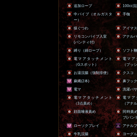
追加ロープ
100cc
中バイブ（オルガスタ
手枷
ー）
猿ぐつわ
アイマ
リモコンバイブ入室
アナル
(パンティ付)
縛り（綿ロープ）
ソフト
電マアタッチメント
電マア
（Gスポット）
（プッ
お湯浣腸（強制排便）
クスコ
麻縄(2本)
鼻フッ
電マ
洗濯バサミ
電マアタッチメント
電マア
（3点責め）
（アナ
顔面唾液責め
同時責
ブ(パン
ローソクプレイ
アナル
牛乳浣腸
ヨーグ