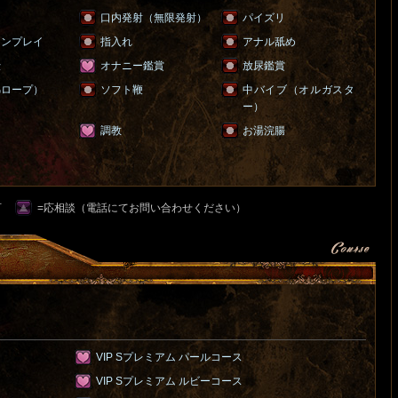
ラ
口内発射（無限発射）
パイズリ
ョンプレイ
指入れ
アナル舐め
仕
オナニー鑑賞
放尿鑑賞
綿ロープ）
ソフト鞭
中バイブ（オルガスタ
ー）
調教
お湯浣腸
可
=応相談（電話にてお問い合わせください）
VIP Sプレミアム パールコース
VIP Sプレミアム ルビーコース