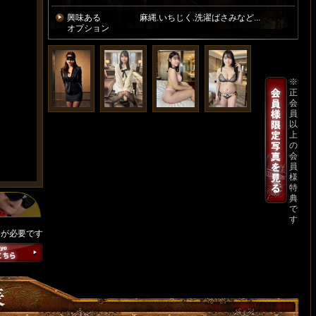
興味ある
麻縄.いちじく.洗濯ばさみなど...
オプション
※
正
会
員
以
上
の
会
員
様
特
典
で
す
ンが必要です