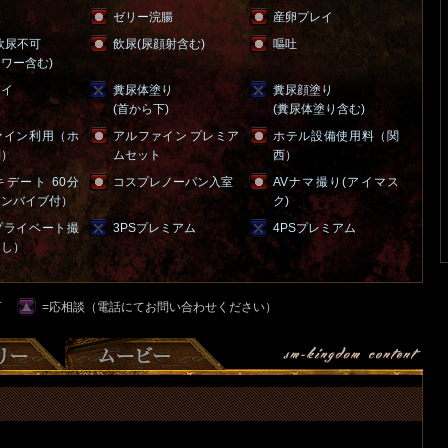
便
ゼリー浣腸
産卵プレイ
飲尿不可
飲尿(尿顔射含む)
嘔吐
ワー含む)
レイ
糞尿体塗り
糞尿顔塗り
(首から下)
(糞尿体塗り含む)
ァイン利用（ホ
アルファイン プレミア
ホテル設備使用料（関
別）
ムセット
西）
デート 60分
コスプレノーパン入室
AVナマ撮り(アイマス
コンバイブ付）
ク)
プライベート撮
3PSプレミアム
4PSプレミアム
出し）
可
=応相談（電話にてお問い合わせください）