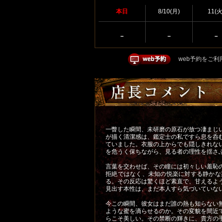
i
本日
8/10(月)
11(火
m
a
g
－
－
－
e
web予約をご利
一瞥した瞬間、未研磨の原石が放つ凄まじ
が描く清潔感は、鑑定士の私ですら息を呑
ていました。衣服の上からでも隠しきれな
を危うく保ちながら、見る者の理性を揺さ
言葉を交わせば、その瞳には初々しい羞恥
拒絶ではなく、未知の悦楽に対する静かな
る。その反応は驚くほど素直で、甘えるよ
見出す本性は、まだ本人すら気づいていな
今この瞬間、彼女はまだ誰の熱も知らない
ような蜜を滴らせるのか。その変貌を間近
らこそ美しい。その禁断の輝きに、貴方の