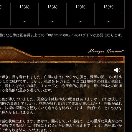
)
12(水)
13(木)
14(金)
15(土)
－
－
－
－
用になる際は正会員以上での「my sm-tokyo」へのログインが必要になります。
い輝きに目を奪われました。白磁のように滑らかな肌と、漆黒の髪。その対比
むほどに純粋です。しかし、視線を下げれば、そこには規格外の熱量が鎮座し
い、溢れんばかりの爆乳。Ｉカップという圧倒的な質量は、細い肢体との均衡
ぶる官能的な重みを湛えています。
の色が滲んでいました。完全な未経験ゆえの硬さはありますが、それは決して
期待の裏返しでしょう。指先が触れるだけで体温が跳ね上がり、呼吸が乱れ
うに快楽の深淵へと堕ちていく危うさを秘めています。弄ばれることに悦びを
い輝きかもしれません。
無垢な状態にあります。磨かれ、開花していく過程で、この重厚な果実がどの
で観察できる悦びは、何物にも代えがたい贅沢と言えるでしょう。未完成だか
手で命を吹き込んでいただきたい。