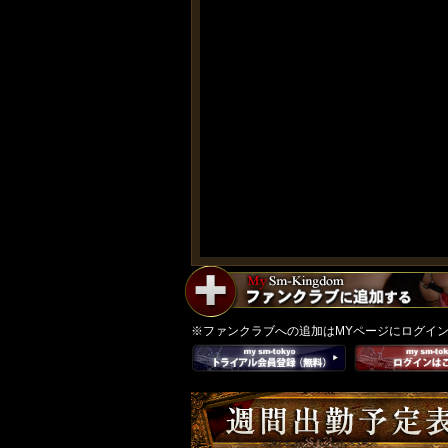
A
I-
g
※ファンクラブへの追加はMYページにログイ
e
n
e
r
at
e
d