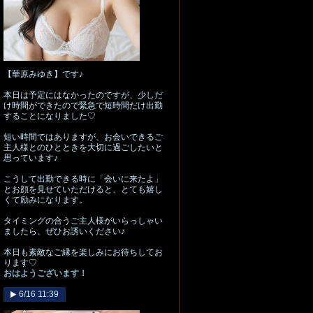
【華原みゆき】です♪
本日は予定にはなかったのですが、少しだ
け時間ができたので緊急で短時間だけ出勤
することになりました♡
短い時間ではありますが、お会いできるご
主人様とのひとときを大切に過ごしたいと
思っています♪
こうして出勤できる時に「会いに来たよ」
とお顔を見せていただけると、とても嬉し
くて励みになります。
タイミングの合うご主人様がいらっしゃい
ましたら、ぜひお誘いください♪
本日も素敵なご縁を楽しみにお待ちしてお
ります♡
おはようございます！
6/16 11:39