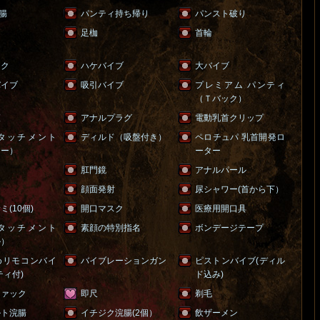
浣腸
パンティ持ち帰り
パンスト破り
足枷
首輪
スク
ハケバイブ
大バイブ
バイブ
吸引バイブ
プレミアム パンティ
（Ｔバック）
鞭
アナルプラグ
電動乳首クリップ
タッチメント
ディルド（吸盤付き）
ペロチュパ 乳首開発ロ
シー）
ーター
肛門鏡
アナルパール
ク
顔面発射
尿シャワー(首から下）
(10個)
開口マスク
医療用開口具
タッチメント
素顔の特別指名
ボンデージテープ
ル）
めリモコンバイ
バイブレーションガン
ピストンバイブ(ディル
ティ付)
ド込み)
ファック
即尺
剃毛
ルト浣腸
イチジク浣腸(2個）
飲ザーメン