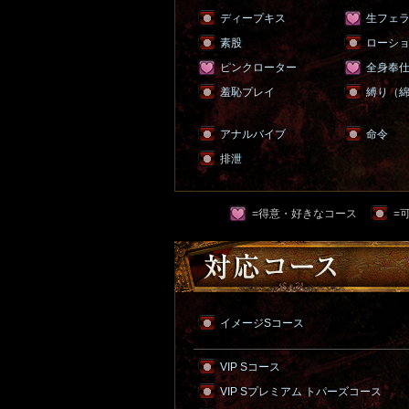
ディープキス
生フェ
素股
ローシ
ピンクローター
全身奉
羞恥プレイ
縛り（
アナルバイブ
命令
排泄
=得意・好きなコース
=
イメージSコース
VIP Sコース
VIP Sプレミアム トパーズコース