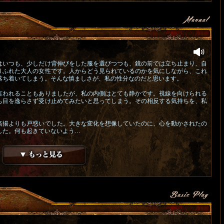
はいつも、少しだけ背伸びをした服を選びつつも、鏡の前では立ち止まり、自
りふれた大人の女性です。人からどう見られているのかを気にしながら、これ
落ち着いてしまう。そんな慎ましさが、私の性分なのだと思います。
言われることもありましたが、私の内側はとても静かです。視線を向けられる
も目を逸らさず受け止めてみたいと思ってしまう。その相反する気持ちを、私
高揚よりも戸惑いでした。大きな変化を想像していたのに、心を動かされたの
した。何も起きていないよう…