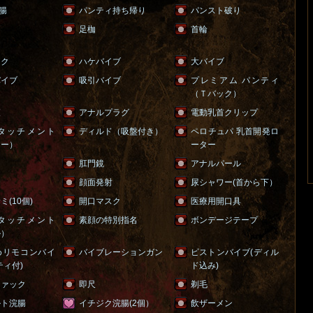
浣腸
パンティ持ち帰り
パンスト破り
足枷
首輪
スク
ハケバイブ
大バイブ
バイブ
吸引バイブ
プレミアム パンティ
（Ｔバック）
鞭
アナルプラグ
電動乳首クリップ
タッチメント
ディルド（吸盤付き）
ペロチュパ 乳首開発ロ
シー）
ーター
肛門鏡
アナルパール
ク
顔面発射
尿シャワー(首から下）
(10個)
開口マスク
医療用開口具
タッチメント
素顔の特別指名
ボンデージテープ
ル）
めリモコンバイ
バイブレーションガン
ピストンバイブ(ディル
ティ付)
ド込み)
ファック
即尺
剃毛
ルト浣腸
イチジク浣腸(2個）
飲ザーメン