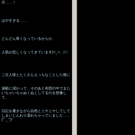
月……！
はやすぎる……
どんどん寒くなっているからか、
人肌が恋しくなってきています(>_<。)♡
ご主人様とたくさんえっちなことした後に
湯船に浸かって、そのあと布団の中でまた
いちゃいちゃぬくぬくしてるのを想像し
て、
日記を書きながら自然とニヤニヤしてして
しまいじんわり濡れちゃっていました……
(՞ ܸ. .ܸ ՞)"