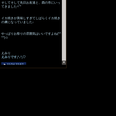
そしてそして先日お友達と、酉の市にいっ
てきましたෆ˚*
イカ焼きが美味しすぎてしばらくイカ焼き
の虜になっていました♩
やっぱりお祭りの雰囲気はいいですよね‪(*^
^*)‪☆
えみり
えみりです₍ᐢ..ᐢ₎♡
11/24 22:57