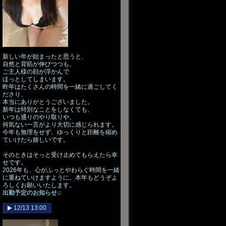
新しい年が始まったと思うと、
自然と背筋が伸びつつも、
ご主人様の顔が浮かんで
ほっとしてしまいます。
昨年はたくさんの時間を一緒に過ごしてく
ださり、
本当にありがとうございました。
新年は特別なことをしなくても、
いつも通りのやり取りや、
何気ない一言がより大切に感じられます。
今年も無理をせず、ゆっくりと距離を縮め
ていけたら嬉しいです。
そのときはそっと受け止めてもらえたら幸
せです。
2026年も、心がふっとやわらぐ時間を一緒
に重ねていけますように。本年もどうぞよ
ろしくお願いいたします。
出勤予定のお知らせ♫
12/13 13:00