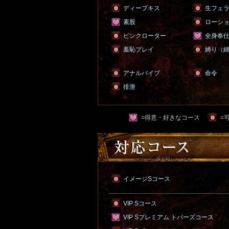
ディープキス
生フェ
素股
ローシ
ピンクローター
全身奉
羞恥プレイ
縛り（
アナルバイブ
命令
排泄
=得意・好きなコース
=
イメージSコース
VIP Sコース
VIP Sプレミアム トパーズコース