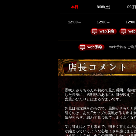
本日
8/08(土)
09(日
12:00～
12:00～
12:0
web予約をご利
香咲えみりちゃんを初めて見た瞬間、店内に
した長身に、透明感のある白い肌が映えて
言葉がぴたりとはまる佇まいです。
外見は清潔感そのもので、黒髪がさらりと
引くのは、あのEカップの美乳が作り出す
気が和らぎ、思わず見つめてしまうような
受け答えはとても素直で、明るく甘えん坊
が縮まっていくような心地よさを感じまし
いう初々しさが、今この瞬間にしかない貴