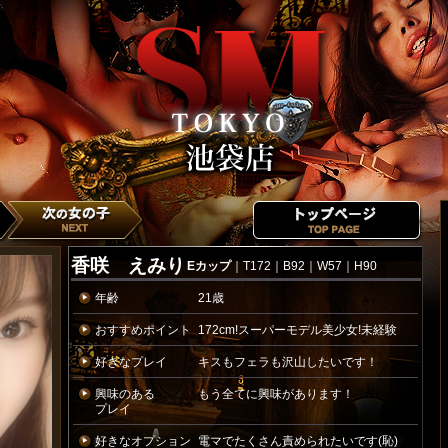
香咲 えみり
Eカップ
｜T172｜B92｜W57｜H90
年齢
21歳
おすすめポイント
172cm!スーパーモデル美少女!未経験
好きなプレイ
キスもフェラも沢山したいです！
興味のある
もう全てに興味があります！
プレイ
好きなオプション
電マでたくさん責められたいです(恥)