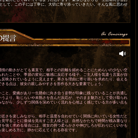
として、この子には丁寧に、大切に寄り添っていきたい。そんな風に思わせ
感情の動きがとても素直で、相手との距離を縮めることにためらいの少ない空
られたことや、季節の変化に敏感に反応する様子、ご主人様を気遣う言葉が自
も反映されているように見えます。寒さを理由に寄り添いを求めたり、会える
できる点は、彼女の親しみやすさを形作る大きな要素でしょう。
いこと、愛嬌があり一生懸命に向き合う姿勢が印象に残っていることが共通し
いうより、恥じらいや未熟さを含んだ反応が、そのまま魅力として受け取られ
みながら、少しずつ関係を深めていく流れを心地よく感じている方が多い点も
の近さを楽しみながら、相手と温度を合わせていく関係に向いている女性だと
を見守ることに価値を見出すご主人様とは、自然なかたちで時間が積み重なり
けを強く求める場合には、彼女の持つ柔らかさや伸びしろが伝わりにくいかも
を楽しめる方に、静かに応えてくれる存在です。