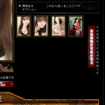
興味ある
これから起こることにﾄﾞｷﾄﾞ...
オプション
※
正
会
員
以
上
の
会
員
様
特
典
で
す
ンが必要です