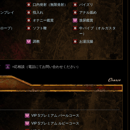
ラ
口内発射（無限発射）
パイズリ
ョンプレイ
指入れ
アナル舐め
仕
オナニー鑑賞
放尿鑑賞
綿ロープ）
ソフト鞭
中バイブ（オルガスタ
ー）
調教
お湯浣腸
可
=応相談（電話にてお問い合わせください）
VIP Sプレミアム パールコース
VIP Sプレミアム ルビーコース