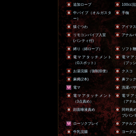
追加ロープ
100cc
中バイブ（オルガスタ
手枷
ー）
猿ぐつわ
アイマ
リモコンバイブ入室
アナル
(パンティ付)
縛り（綿ロープ）
ソフト
電マアタッチメント
電マア
（Gスポット）
（プッ
お湯浣腸（強制排便）
クスコ
麻縄(2本)
鼻フッ
電マ
洗濯バサミ
電マアタッチメント
電マア
（3点責め）
（アナ
顔面唾液責め
同時責
ブ(パン
ローソクプレイ
アナル
牛乳浣腸
ヨーグ