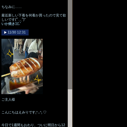
ちなみに……
最近新しい下着を何着か買ったので見て欲
しいです(՞ ܸ. .ܸ ՞)"
いか焼き♡̴⟡.˚
11/30 12:31
ご主人様
こんにちはえみりです₍ᐢ‥ᐢ₎ ♡
今日で1週間もおわり、ついに明日から12