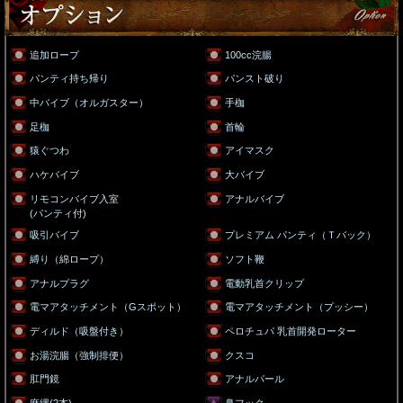
追加ロープ
100cc浣腸
パンティ持ち帰り
パンスト破り
中バイブ（オルガスター）
手枷
足枷
首輪
猿ぐつわ
アイマスク
ハケバイブ
大バイブ
リモコンバイブ入室
アナルバイブ
(パンティ付)
吸引バイブ
プレミアム パンティ（Ｔバック）
縛り（綿ロープ）
ソフト鞭
アナルプラグ
電動乳首クリップ
電マアタッチメント（Gスポット）
電マアタッチメント（プッシー）
ディルド（吸盤付き）
ペロチュパ 乳首開発ローター
お湯浣腸（強制排便）
クスコ
肛門鏡
アナルパール