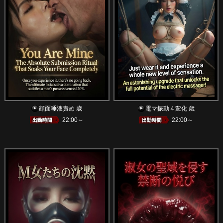
顔面唾液責め 歳
電マ振動４変化 歳
22:00～
22:00～