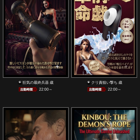
狂気の最終兵器 歳
クリ責狙い撃ち 歳
22:00～
22:00～