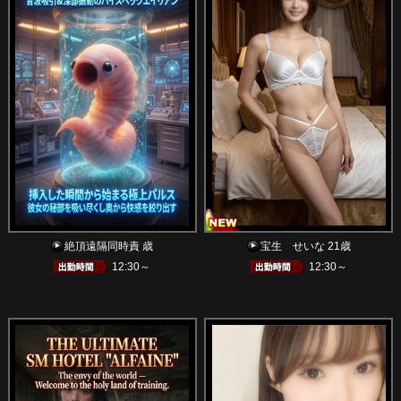
絶頂遠隔同時責 歳
宝生 せいな 21歳
12:30～
12:30～