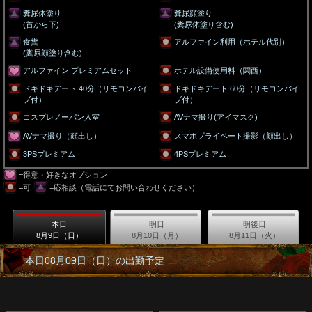
糞尿体塗り
糞尿顔塗り
(首から下)
(糞尿体塗り含む)
食糞
アルファイン利用（ホテル代別）
(糞尿顔塗り含む)
アルファイン プレミアムセット
ホテル設備使用料（関西）
ドキドキデート 40分（リモコンバイ
ドキドキデート 60分（リモコンバイ
ブ付）
ブ付）
コスプレノーパン入室
AVナマ撮り(アイマスク)
AVナマ撮り（顔出し）
スマホプライベート撮影（顔出し）
3PSプレミアム
4PSプレミアム
=得意・好きなオプション
=可
=応相談（電話にてお問い合わせください）
本日
明日
明後日
8月9日（日）
8月10日（月）
8月11日（火）
本日08月09日（日）の出勤予定