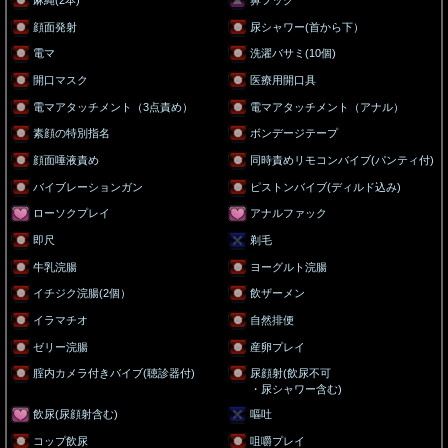
麻縄(2本)
鼻フック
顔面発射
尿シャワー(首から下）
電マ
洗濯バサミ(10個)
開口マスク
医療用開口具
電マアタッチメント（3点責め）
電マアタッチメント（アナル）
素顔の特別指名
ボンデージテープ
顔面唾液責め
同時責めリモコンバイブ(パンティ付)
バイブレーションガン
ピストンバイブ(ディルド込み)
ローソクプレイ
アナルファック
即尺
剃毛
牛乳浣腸
ヨーグルト浣腸
イチジク浣腸(2個）
飲ザーメン
イラマチオ
自然排便
ゼリー浣腸
産卵プレイ
腟内カメラ付きバイブ(聴診器付)
尿顔射(飲尿不可
・尿シャワー含む)
飲尿(尿顔射含む)
嘔吐
コップ飲尿
咀嚼プレイ