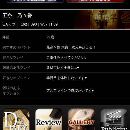
五条 乃々香
Eカップ｜T162｜B90｜W57｜H89
年齢
29歳
おすすめポイント
最高Ｍ嬢.大賞！次元を超える！
好きなプレイ
ご奉仕をさせてください♪
興味のあるプレイ
ＳＭプレイ全般に...♥
好きなオプション
非日常を体験したいです♥
興味のある
アルファインで遊びたいです♥
オプション