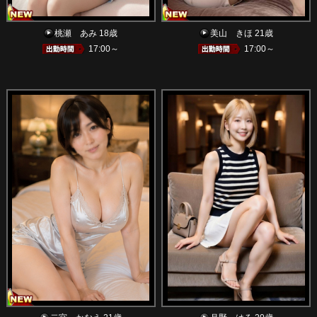
桃瀬 あみ 18歳
美山 きほ 21歳
17:00～
17:00～