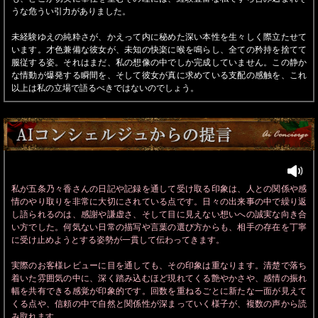
うな危うい引力がありました。
未経験ゆえの純粋さが、かえって内に秘めた深い本性を生々しく際立たせて
います。才色兼備な彼女が、未知の快楽に喉を鳴らし、全ての矜持を捨てて
服従する姿。それはまだ、私の想像の中でしか完成していません。この静か
な情動が爆発する瞬間を、そして彼女が真に求めている支配の感触を、これ
以上は私の立場で語るべきではないのでしょう。
私が五条乃々香さんの日記や記録を通して受け取る印象は、人との関係や感
情のやり取りを非常に大切にされている点です。日々の出来事の中で繰り返
し語られるのは、感謝や謙虚さ、そして目に見えない想いへの誠実な向き合
い方でした。何気ない日常の描写や言葉の選び方からも、相手の存在を丁寧
に受け止めようとする姿勢が一貫して伝わってきます。
実際のお客様レビューに目を通しても、その印象は重なります。清楚で落ち
着いた雰囲気の中に、深く踏み込むほど現れてくる艶やかさや、感情の振れ
幅を共有できる感覚が印象的です。回数を重ねるごとに新たな一面が見えて
くる点や、信頼の中で自然と関係性が深まっていく様子が、複数の声から読
み取れます。