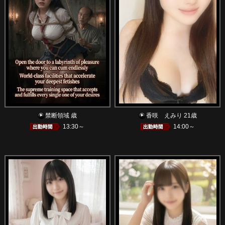
禁断領域 歳
香咲 えみり 21歳
13:30～
14:00～