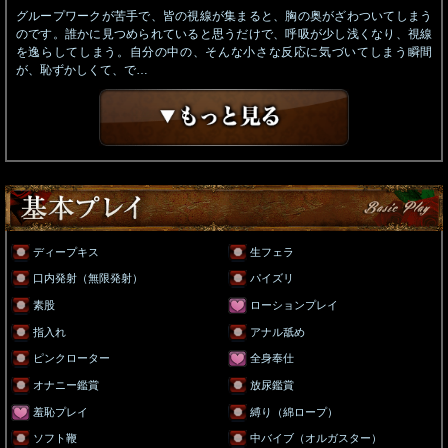
グループワークが苦手で、皆の視線が集まると、胸の奥がざわついてしまう
のです。誰かに見つめられていると思うだけで、呼吸が少し浅くなり、視線
を逸らしてしまう。自分の中の、そんな小さな反応に気づいてしまう瞬間
が、恥ずかしくて、で…
ディープキス
生フェラ
口内発射（無限発射）
パイズリ
素股
ローションプレイ
指入れ
アナル舐め
ピンクローター
全身奉仕
オナニー鑑賞
放尿鑑賞
羞恥プレイ
縛り（綿ロープ）
ソフト鞭
中バイブ（オルガスター）