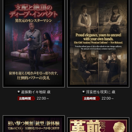
超振動イキ地獄 歳
淫妄想を現実に 歳
22:00～
22:00～