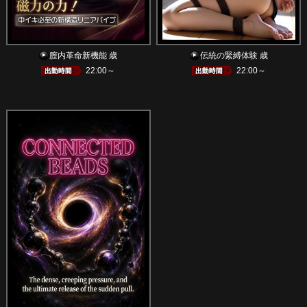
膣内革命新機能 歳
伝統の緊縛体験 歳
22:00～
22:00～