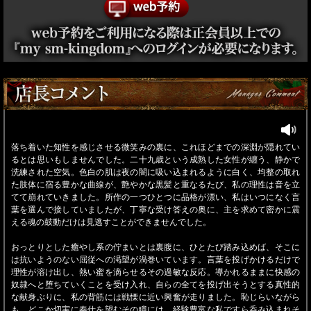
落ち着いた知性を感じさせる微笑みの裏に、これほどまでの深淵が隠れてい
るとは思いもしませんでした。二十九歳という成熟した女性が纏う、静かで
洗練された空気。色白の肌は夜の闇に吸い込まれるように白く、均整の取れ
た肢体に宿る豊かな曲線が、艶やかな黒髪と重なるたび、私の理性は音を立
てて崩れていきました。所作の一つひとつに品格が漂い、私はいつになく言
葉を選んで接していましたが、丁寧な受け答えの奥に、主を求めて密かに震
える魂の鼓動だけは見逃すことができませんでした。
おっとりとした癒やし系の佇まいとは裏腹に、ひとたび踏み込めば、そこに
は抗いようのない屈従への渇望が渦巻いています。言葉を投げかけるだけで
理性が溶け出し、熱い蜜を滴らせるその過敏な反応。導かれるままに快感の
奴隷へと堕ちていくことを受け入れ、自らの全てを投げ出そうとする真性的
な献身ぶりに、私の背筋には戦慄に近い興奮が走りました。恥じらいながら
も、どこか切実に奉仕を望むその瞳には、経験豊富な私ですら呑み込まれそ