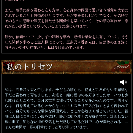
また、相手に身を委ねる在り方や、心と身体の両面で通い合う感覚を大切に
されていることも特徴のひとつです。ただ場を楽しむだけでなく、その時間
そのものに意味や温度を持たせる関係性を築いていく。その積み重ねが、忘
れがたい余韻として残っているように感じられます。
静かな信頼の中で、少しずつ距離を縮め、感情や感覚を共有していく。そう
した関係を求めるご主人様にとって、五条乃々香さんは、自然体のまま深く
向き合いやすい存在だと、私は受け止めています。
私は、五条乃々香と申します。子どもの頃から、捉えどころのない不思議な
子だと言われて育ちました。友達と一緒に遊ぶのも好きでしたが、いつも少
し離れたところで、自分の世界に浸っていることが多かったのです。周りか
らは「何を考えているかわからない」「ミステリアスだね」とよく言われて
いて、自分でもそんな曖昧な雰囲気を、どこか心地よく感じていました。普
段は人目につきにくい服を選び、静かに街を歩くのが好きです。計画しない
旅に出て、知らない街の空気をただ感じているだけで、心が満たされる……
そんな時間が、私の日常にそっと寄り添っています。