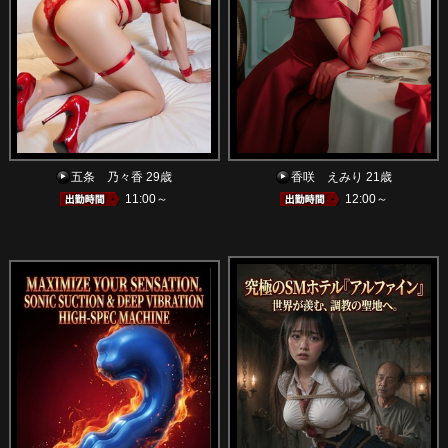
五条 乃々香 29歳
香咲 えみり 21歳
11:00～
12:00～