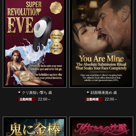
クリ責狙い撃ち 歳
顔面唾液責め 歳
22:00～
22:00～