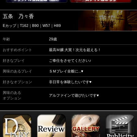
五条 乃々香
Eカップ｜T162｜B90｜W57｜H89
年齢
29歳
おすすめポイント
最高Ｍ嬢.大賞！次元を超える！
好きなプレイ
ご奉仕をさせてください♪
興味のあるプレイ
ＳＭプレイ全般に...♥
好きなオプション
非日常を体験したいです♥
興味のある
アルファインで遊びたいです♥
オプション