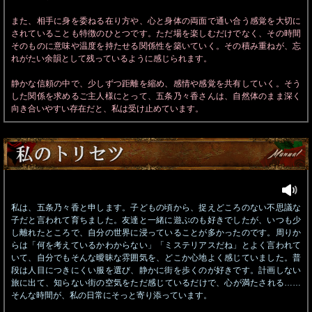
また、相手に身を委ねる在り方や、心と身体の両面で通い合う感覚を大切に
されていることも特徴のひとつです。ただ場を楽しむだけでなく、その時間
そのものに意味や温度を持たせる関係性を築いていく。その積み重ねが、忘
れがたい余韻として残っているように感じられます。
静かな信頼の中で、少しずつ距離を縮め、感情や感覚を共有していく。そう
した関係を求めるご主人様にとって、五条乃々香さんは、自然体のまま深く
向き合いやすい存在だと、私は受け止めています。
私は、五条乃々香と申します。子どもの頃から、捉えどころのない不思議な
子だと言われて育ちました。友達と一緒に遊ぶのも好きでしたが、いつも少
し離れたところで、自分の世界に浸っていることが多かったのです。周りか
らは「何を考えているかわからない」「ミステリアスだね」とよく言われて
いて、自分でもそんな曖昧な雰囲気を、どこか心地よく感じていました。普
段は人目につきにくい服を選び、静かに街を歩くのが好きです。計画しない
旅に出て、知らない街の空気をただ感じているだけで、心が満たされる……
そんな時間が、私の日常にそっと寄り添っています。