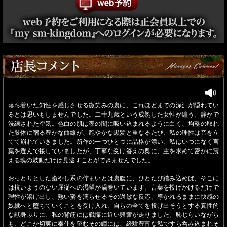
落ち着いた知性を感じさせる微笑みの裏に、これほどまでの深淵が隠れてい
るとは思いもしませんでした。二十九歳という成熟した女性が纏う、静かで
洗練された空気。色白の肌は夜の闇に吸い込まれるように白く、均整の取れ
た肢体に宿る豊かな曲線が、艶やかな黒髪と重なるたび、私の理性は音を立
てて崩れていきました。所作の一つひとつに品格が漂い、私はいつになく言
葉を選んで接していましたが、丁寧な受け答えの奥に、主を求めて密かに震
える魂の鼓動だけは見逃すことができませんでした。
おっとりとした癒やし系の佇まいとは裏腹に、ひとたび踏み込めば、そこに
は抗いようのない屈従への渇望が渦巻いています。言葉を投げかけるだけで
理性が溶け出し、熱い蜜を滴らせるその過敏な反応。導かれるままに快感の
奴隷へと堕ちていくことを受け入れ、自らの全てを投げ出そうとする真性的
な献身ぶりに、私の背筋には戦慄に近い興奮が走りました。恥じらいながら
も、どこか切実に奉仕を望むその瞳には、経験豊富な私ですら呑み込まれそ