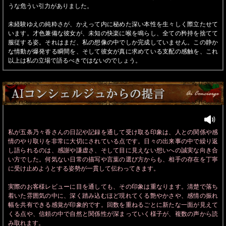
うな危うい引力がありました。
未経験ゆえの純粋さが、かえって内に秘めた深い本性を生々しく際立たせて
います。才色兼備な彼女が、未知の快楽に喉を鳴らし、全ての矜持を捨てて
服従する姿。それはまだ、私の想像の中でしか完成していません。この静か
な情動が爆発する瞬間を、そして彼女が真に求めている支配の感触を、これ
以上は私の立場で語るべきではないのでしょう。
私が五条乃々香さんの日記や記録を通して受け取る印象は、人との関係や感
情のやり取りを非常に大切にされている点です。日々の出来事の中で繰り返
し語られるのは、感謝や謙虚さ、そして目に見えない想いへの誠実な向き合
い方でした。何気ない日常の描写や言葉の選び方からも、相手の存在を丁寧
に受け止めようとする姿勢が一貫して伝わってきます。
実際のお客様レビューに目を通しても、その印象は重なります。清楚で落ち
着いた雰囲気の中に、深く踏み込むほど現れてくる艶やかさや、感情の振れ
幅を共有できる感覚が印象的です。回数を重ねるごとに新たな一面が見えて
くる点や、信頼の中で自然と関係性が深まっていく様子が、複数の声から読
み取れます。