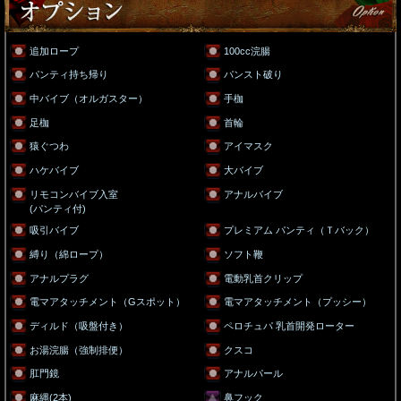
追加ロープ
100cc浣腸
パンティ持ち帰り
パンスト破り
中バイブ（オルガスター）
手枷
足枷
首輪
猿ぐつわ
アイマスク
ハケバイブ
大バイブ
リモコンバイブ入室
アナルバイブ
(パンティ付)
吸引バイブ
プレミアム パンティ（Ｔバック）
縛り（綿ロープ）
ソフト鞭
アナルプラグ
電動乳首クリップ
電マアタッチメント（Gスポット）
電マアタッチメント（プッシー）
ディルド（吸盤付き）
ペロチュパ 乳首開発ローター
お湯浣腸（強制排便）
クスコ
肛門鏡
アナルパール
麻縄(2本)
鼻フック