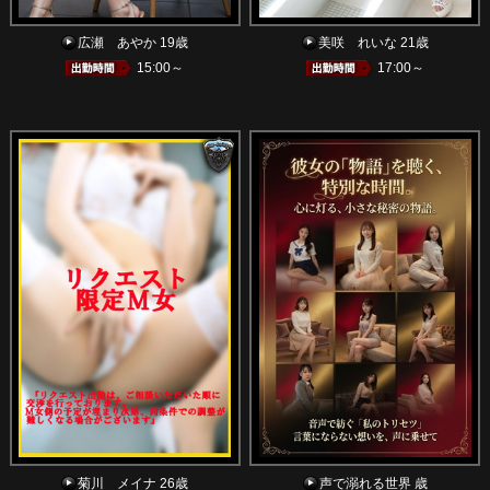
広瀬 あやか 19歳
美咲 れいな 21歳
15:00～
17:00～
菊川 メイナ 26歳
声で溺れる世界 歳