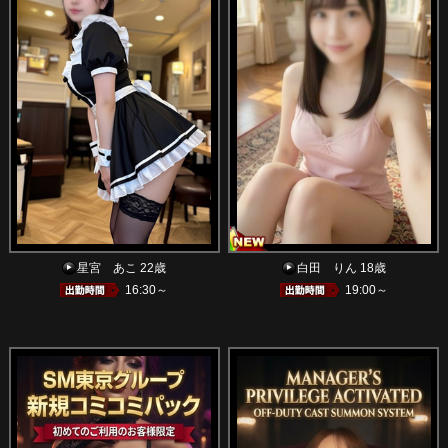
星宮 あこ 22歳
白田 りん 18歳
16:30～
19:00～