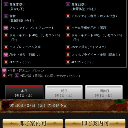
糞尿体塗り
糞尿顔塗り
(首から下)
(糞尿体塗り含む)
食糞
アルファイン利用（ホテル代別）
(糞尿顔塗り含む)
アルファイン プレミアムセット
ホテル設備使用料（関西）
ドキドキデート 40分（リモコンバイ
ドキドキデート 60分（リモコンバイ
ブ付）
ブ付）
コスプレノーパン入室
AVナマ撮り(アイマスク)
AVナマ撮り（顔出し）
スマホプライベート撮影（顔出し）
3PSプレミアム
4PSプレミアム
=得意・好きなオプション
=可
=応相談（電話にてお問い合わせください）
本日
明日
明後日
8月7日（金）
8月8日（土）
8月9日（日）
本日08月07日（金）の出勤予定