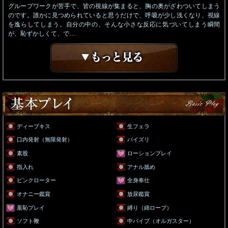
グループワークが苦手で、皆の視線が集まると、胸の奥がざわついてしまう
のです。誰かに見つめられていると思うだけで、呼吸が少し浅くなり、視線
を逸らしてしまう。自分の中の、そんな小さな反応に気づいてしまう瞬間
が、恥ずかしくて、で…
ディープキス
生フェラ
口内発射（無限発射）
パイズリ
素股
ローションプレイ
指入れ
アナル舐め
ピンクローター
全身奉仕
オナニー鑑賞
放尿鑑賞
羞恥プレイ
縛り（綿ロープ）
ソフト鞭
中バイブ（オルガスター）