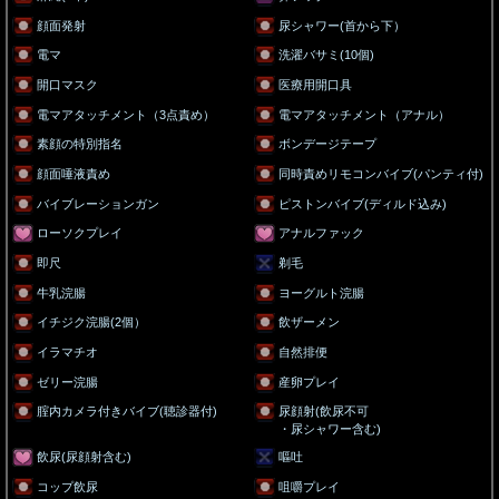
顔面発射
尿シャワー(首から下）
電マ
洗濯バサミ(10個)
開口マスク
医療用開口具
電マアタッチメント（3点責め）
電マアタッチメント（アナル）
素顔の特別指名
ボンデージテープ
顔面唾液責め
同時責めリモコンバイブ(パンティ付)
バイブレーションガン
ピストンバイブ(ディルド込み)
ローソクプレイ
アナルファック
即尺
剃毛
牛乳浣腸
ヨーグルト浣腸
イチジク浣腸(2個）
飲ザーメン
イラマチオ
自然排便
ゼリー浣腸
産卵プレイ
腟内カメラ付きバイブ(聴診器付)
尿顔射(飲尿不可
・尿シャワー含む)
飲尿(尿顔射含む)
嘔吐
コップ飲尿
咀嚼プレイ