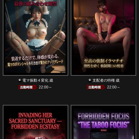
電マ振動４変化 歳
支配者の特権 歳
22:00～
22:00～