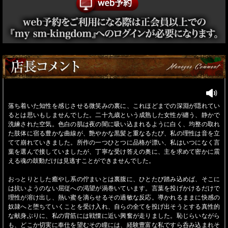
落ち着いた知性を感じさせる微笑みの裏に、これほどまでの深淵が隠れてい
るとは思いもしませんでした。二十九歳という成熟した女性が纏う、静かで
洗練された空気。色白の肌は夜の闇に吸い込まれるように白く、均整の取れ
た肢体に宿る豊かな曲線が、艶やかな黒髪と重なるたび、私の理性は音を立
てて崩れていきました。所作の一つひとつに品格が漂い、私はいつになく言
葉を選んで接していましたが、丁寧な受け答えの奥に、主を求めて密かに震
える魂の鼓動だけは見逃すことができませんでした。
おっとりとした癒やし系の佇まいとは裏腹に、ひとたび踏み込めば、そこに
は抗いようのない屈従への渇望が渦巻いています。言葉を投げかけるだけで
理性が溶け出し、熱い蜜を滴らせるその過敏な反応。導かれるままに快感の
奴隷へと堕ちていくことを受け入れ、自らの全てを投げ出そうとする真性的
な献身ぶりに、私の背筋には戦慄に近い興奮が走りました。恥じらいながら
も、どこか切実に奉仕を望むその瞳には、経験豊富な私ですら呑み込まれそ