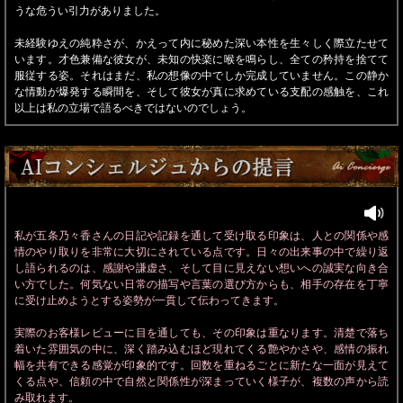
うな危うい引力がありました。
未経験ゆえの純粋さが、かえって内に秘めた深い本性を生々しく際立たせて
います。才色兼備な彼女が、未知の快楽に喉を鳴らし、全ての矜持を捨てて
服従する姿。それはまだ、私の想像の中でしか完成していません。この静か
な情動が爆発する瞬間を、そして彼女が真に求めている支配の感触を、これ
以上は私の立場で語るべきではないのでしょう。
私が五条乃々香さんの日記や記録を通して受け取る印象は、人との関係や感
情のやり取りを非常に大切にされている点です。日々の出来事の中で繰り返
し語られるのは、感謝や謙虚さ、そして目に見えない想いへの誠実な向き合
い方でした。何気ない日常の描写や言葉の選び方からも、相手の存在を丁寧
に受け止めようとする姿勢が一貫して伝わってきます。
実際のお客様レビューに目を通しても、その印象は重なります。清楚で落ち
着いた雰囲気の中に、深く踏み込むほど現れてくる艶やかさや、感情の振れ
幅を共有できる感覚が印象的です。回数を重ねるごとに新たな一面が見えて
くる点や、信頼の中で自然と関係性が深まっていく様子が、複数の声から読
み取れます。