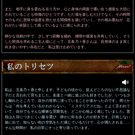
また、相手に身を委ねる在り方や、心と身体の両面で通い合う感覚を大切に
されていることも特徴のひとつです。ただ場を楽しむだけでなく、その時間
そのものに意味や温度を持たせる関係性を築いていく。その積み重ねが、忘
れがたい余韻として残っているように感じられます。
静かな信頼の中で、少しずつ距離を縮め、感情や感覚を共有していく。そう
した関係を求めるご主人様にとって、五条乃々香さんは、自然体のまま深く
向き合いやすい存在だと、私は受け止めています。
私は、五条乃々香と申します。子どもの頃から、捉えどころのない不思議な
子だと言われて育ちました。友達と一緒に遊ぶのも好きでしたが、いつも少
し離れたところで、自分の世界に浸っていることが多かったのです。周りか
らは「何を考えているかわからない」「ミステリアスだね」とよく言われて
いて、自分でもそんな曖昧な雰囲気を、どこか心地よく感じていました。普
段は人目につきにくい服を選び、静かに街を歩くのが好きです。計画しない
旅に出て、知らない街の空気をただ感じているだけで、心が満たされる……
そんな時間が、私の日常にそっと寄り添っています。