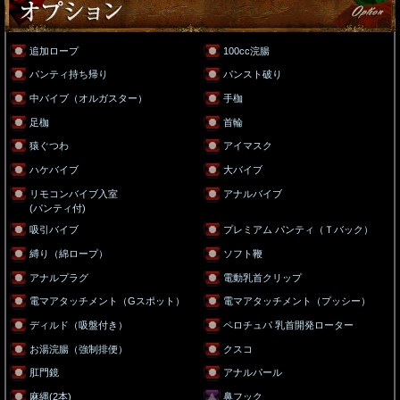
追加ロープ
100cc浣腸
パンティ持ち帰り
パンスト破り
中バイブ（オルガスター）
手枷
足枷
首輪
猿ぐつわ
アイマスク
ハケバイブ
大バイブ
リモコンバイブ入室
アナルバイブ
(パンティ付)
吸引バイブ
プレミアム パンティ（Ｔバック）
縛り（綿ロープ）
ソフト鞭
アナルプラグ
電動乳首クリップ
電マアタッチメント（Gスポット）
電マアタッチメント（プッシー）
ディルド（吸盤付き）
ペロチュパ 乳首開発ローター
お湯浣腸（強制排便）
クスコ
肛門鏡
アナルパール
麻縄(2本)
鼻フック