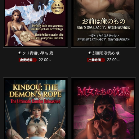
クリ責狙い撃ち 歳
顔面唾液責め 歳
22:00～
22:00～