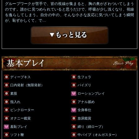
グループワークが苦手で、皆の視線が集まると、胸の奥がざわついてしまう
のです。誰かに見つめられていると思うだけで、呼吸が少し浅くなり、視線
を逸らしてしまう。自分の中の、そんな小さな反応に気づいてしまう瞬間
が、恥ずかしくて、で…
ディープキス
生フェラ
口内発射（無限発射）
パイズリ
素股
ローションプレイ
指入れ
アナル舐め
ピンクローター
全身奉仕
オナニー鑑賞
放尿鑑賞
羞恥プレイ
縛り（綿ロープ）
ソフト鞭
中バイブ（オルガスター）