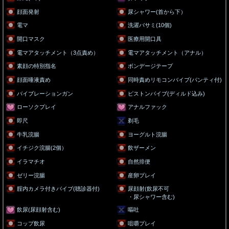
顔面発射
尿シャワー(首から下）
電マ
洗濯バサミ(10個)
開口マスク
医療用開口具
電マアタッチメント（3点責め）
電マアタッチメント（アナル）
素顔の特別指名
ボンデージテープ
顔面唾液責め
同時責めリモコンバイブ(パンティ付)
バイブレーションガン
ピストンバイブ(ディルド込み)
ローソクプレイ
アナルファック
即尺
剃毛
牛乳浣腸
ヨーグルト浣腸
イチジク浣腸(2個）
飲ザーメン
イラマチオ
自然排便
ゼリー浣腸
産卵プレイ
腟内カメラ付きバイブ(聴診器付)
尿顔射(飲尿不可
・尿シャワー含む)
飲尿(尿顔射含む)
嘔吐
コップ飲尿
咀嚼プレイ