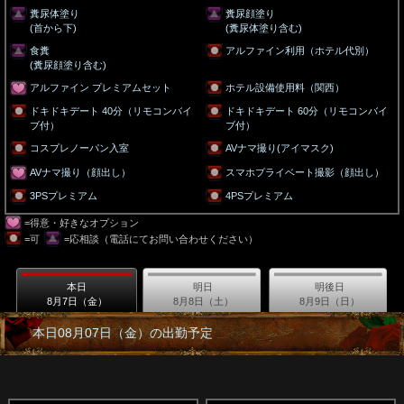
糞尿体塗り
糞尿顔塗り
(首から下)
(糞尿体塗り含む)
食糞
アルファイン利用（ホテル代別）
(糞尿顔塗り含む)
アルファイン プレミアムセット
ホテル設備使用料（関西）
ドキドキデート 40分（リモコンバイ
ドキドキデート 60分（リモコンバイ
ブ付）
ブ付）
コスプレノーパン入室
AVナマ撮り(アイマスク)
AVナマ撮り（顔出し）
スマホプライベート撮影（顔出し）
3PSプレミアム
4PSプレミアム
=得意・好きなオプション
=可
=応相談（電話にてお問い合わせください）
本日
明日
明後日
8月7日（金）
8月8日（土）
8月9日（日）
本日08月07日（金）の出勤予定