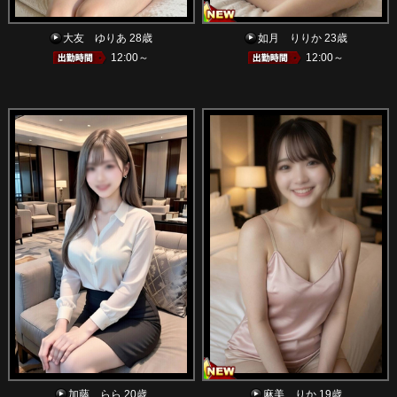
大友 ゆりあ 28歳
如月 りりか 23歳
12:00～
12:00～
加藤 らら 20歳
麻美 りか 19歳