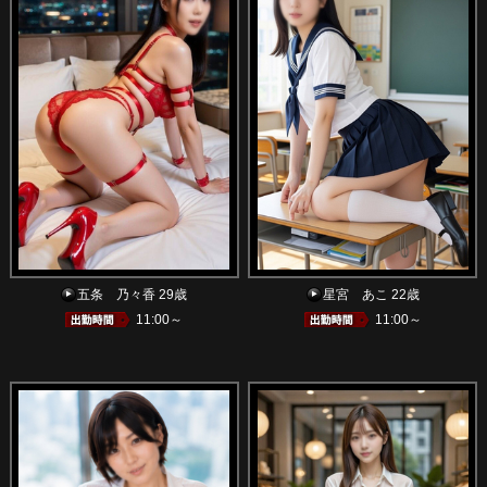
五条 乃々香 29歳
星宮 あこ 22歳
11:00～
11:00～