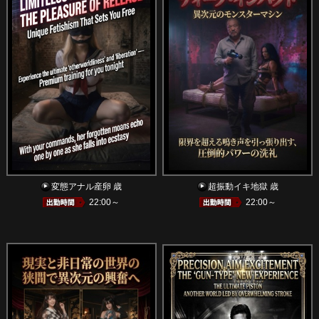
変態アナル産卵 歳
超振動イキ地獄 歳
22:00～
22:00～