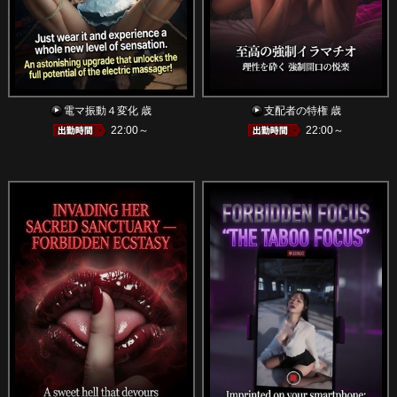
電マ振動４変化 歳
支配者の特権 歳
22:00～
22:00～