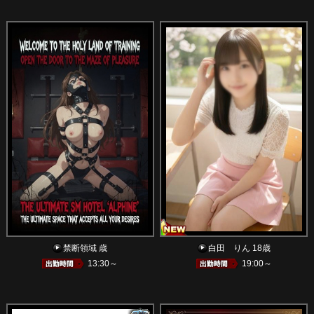
禁断領域 歳
白田 りん 18歳
13:30～
19:00～