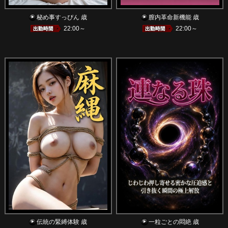
秘め事すっぴん 歳
膣内革命新機能 歳
22:00～
22:00～
伝統の緊縛体験 歳
一粒ごとの悶絶 歳