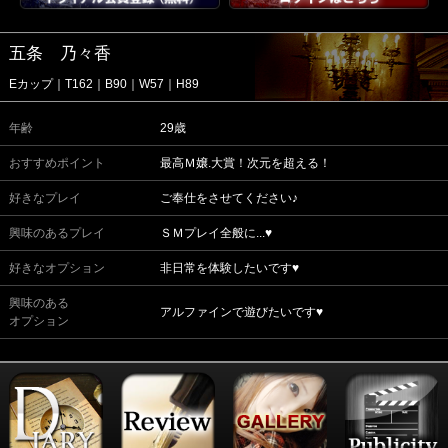
五条 乃々香
Eカップ｜T162｜B90｜W57｜H89
年齢
29歳
おすすめポイント
最高Ｍ嬢.大賞！次元を超える！
好きなプレイ
ご奉仕をさせてください♪
興味のあるプレイ
ＳＭプレイ全般に...♥
好きなオプション
非日常を体験したいです♥
興味のある
アルファインで遊びたいです♥
オプション