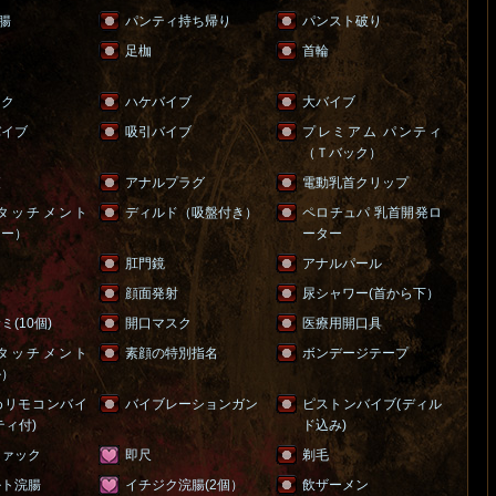
浣腸
パンティ持ち帰り
パンスト破り
足枷
首輪
スク
ハケバイブ
大バイブ
バイブ
吸引バイブ
プレミアム パンティ
（Ｔバック）
鞭
アナルプラグ
電動乳首クリップ
タッチメント
ディルド（吸盤付き）
ペロチュパ 乳首開発ロ
シー）
ーター
肛門鏡
アナルパール
ク
顔面発射
尿シャワー(首から下）
(10個)
開口マスク
医療用開口具
タッチメント
素顔の特別指名
ボンデージテープ
ル）
めリモコンバイ
バイブレーションガン
ピストンバイブ(ディル
ティ付)
ド込み)
ファック
即尺
剃毛
ルト浣腸
イチジク浣腸(2個）
飲ザーメン