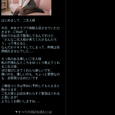
はじめまして、ご主人様
今日、Ｍ女クラブで体験入店させていただ
きます…(´///ω///｀)
初めてのお店で緊張してるんですけど、
「どんなご主人様が来てくださるんだろ
う」って考えると、
なんだかドキドキしてしまって…昨晩は全
然眠れませんでした......
Ｓっ気のある優しいご主人様
私の不慣れなところをゆっくり教えてくれ
るご主人様、
ぜひ遊びにきてくれたら嬉しいです。
痛いのも、優しいのも、ちょっと変態なの
も…全部受け止めたいです
ご都合つく方は早めに予約してもらえると
助かります…！
ご主人様とお話出来たらすぐ緊張ほぐれる
と思います!
よろしくお願いしますね…。
▼すべての日記を読むには