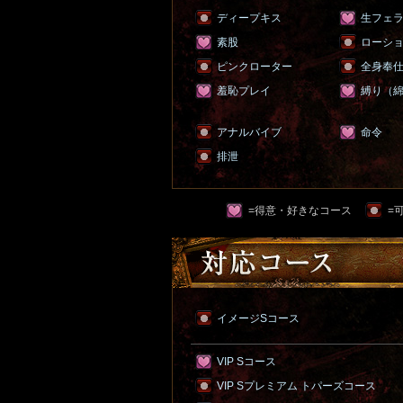
ディープキス
生フェ
素股
ローシ
ピンクローター
全身奉
羞恥プレイ
縛り（
アナルバイブ
命令
排泄
=得意・好きなコース
=
イメージSコース
VIP Sコース
VIP Sプレミアム トパーズコース