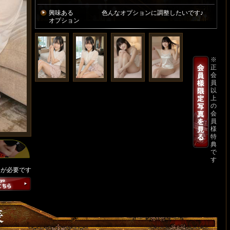
興味ある
色んなオプションに調整したいです♪
オプション
※
正
会
員
以
上
の
会
員
様
特
典
で
す
ンが必要です