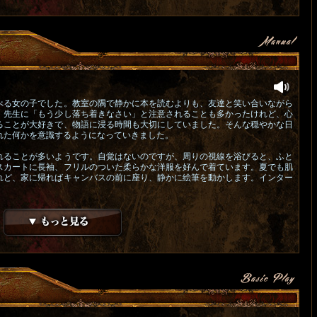
べる女の子でした。教室の隅で静かに本を読むよりも、友達と笑い合いながら
。先生に「もう少し落ち着きなさい」と注意されることも多かったけれど、心
ることが大好きで、物語に浸る時間も大切にしていました。そんな穏やかな日
れた何かを意識するようになっていきました。
れることが多いようです。自覚はないのですが、周りの視線を浴びると、ふと
スカートに長袖、フリルのついた柔らかな洋服を好んで着ています。夏でも肌
れど、家に帰ればキャンバスの前に座り、静かに絵筆を動かします。インター