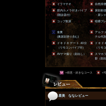
イラマチオ
自然排
腟内カメラ付きバイブ
尿顔射(
(聴診器付)
・尿シャ
コップ飲尿
咀嚼プ
食糞
アルフ
(糞尿顔塗り含む)
テル代
ドキドキデート 40分
ドキドキ
（リモコンバイブ付）
（リモ
AVナマ撮り（顔出し）
スマホ
影（顔
=得意・好きなコース
=
星美 ななレビュー