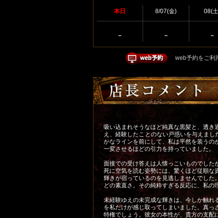
本日
8/07(金)
08(土
－
－
－
web予約をご利
吸い込まれそうなほど純真な黒髪と、透き
え、経験したことのない戸惑いを与えまし
かなラインを前にして、私は平然を装うの
一変させるほどの引力を持っていました。
面接での受け答えは人懐っこいものでした
死に空気を読む姿勢には、驚くほど従順な
輝きが宿っているのを見逃しませんでした
どの素直さ。その純粋すぎる反応に、私の
未経験ゆえの未完成な輝きは、今しか触れ
を私だけが感じ取ってしまいました。真っ
特権でしょう。彼女の本性が、貴方の支配