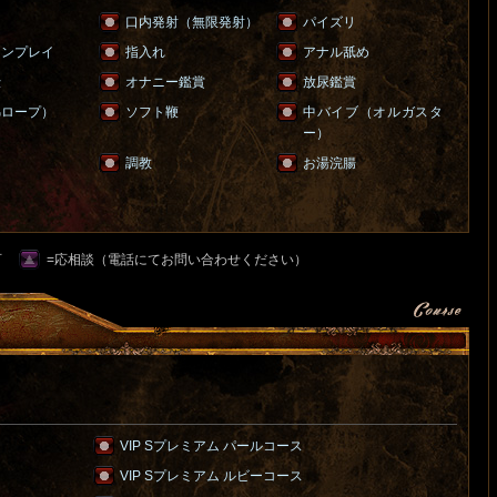
ラ
口内発射（無限発射）
パイズリ
ョンプレイ
指入れ
アナル舐め
仕
オナニー鑑賞
放尿鑑賞
綿ロープ）
ソフト鞭
中バイブ（オルガスタ
ー）
調教
お湯浣腸
可
=応相談（電話にてお問い合わせください）
VIP Sプレミアム パールコース
VIP Sプレミアム ルビーコース