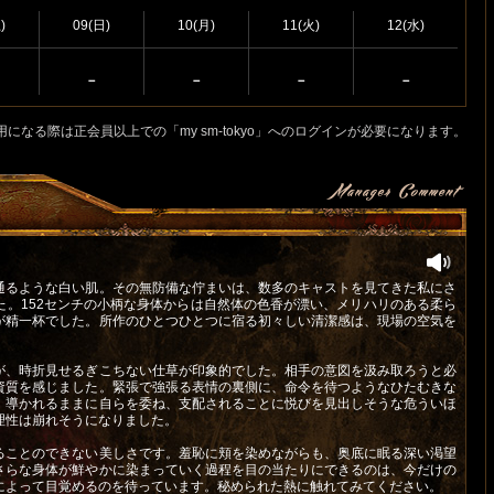
)
09(日)
10(月)
11(火)
12(水)
－
－
－
－
用になる際は正会員以上での「my sm-tokyo」へのログインが必要になります。
通るような白い肌。その無防備な佇まいは、数多のキャストを見てきた私にさ
た。152センチの小柄な身体からは自然体の色香が漂い、メリハリのある柔ら
が精一杯でした。所作のひとつひとつに宿る初々しい清潔感は、現場の空気を
が、時折見せるぎこちない仕草が印象的でした。相手の意図を汲み取ろうと必
資質を感じました。緊張で強張る表情の裏側に、命令を待つようなひたむきな
。導かれるままに自らを委ね、支配されることに悦びを見出しそうな危ういほ
理性は崩れそうになりました。
ることのできない美しさです。羞恥に頬を染めながらも、奥底に眠る深い渇望
さらな身体が鮮やかに染まっていく過程を目の当たりにできるのは、今だけの
によって目覚めるのを待っています。秘められた熱に触れてみてください。