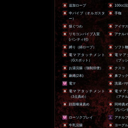
追加ロープ
100cc
中バイブ（オルガスタ
手枷
ー）
猿ぐつわ
アイマ
リモコンバイブ入室
アナル
(パンティ付)
縛り（綿ロープ）
ソフト
電マアタッチメント
電マア
（Gスポット）
（プッ
お湯浣腸（強制排便）
クスコ
麻縄(2本)
鼻フッ
電マ
洗濯バサミ
電マアタッチメント
電マア
（3点責め）
（アナ
顔面唾液責め
同時責
ブ(パン
ローソクプレイ
アナル
牛乳浣腸
ヨーグ