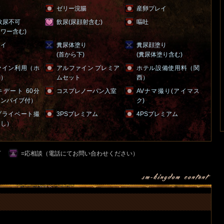
便
ゼリー浣腸
産卵プレイ
飲尿不可
飲尿(尿顔射含む)
嘔吐
ワー含む)
レイ
糞尿体塗り
糞尿顔塗り
(首から下)
(糞尿体塗り含む)
ァイン利用（ホ
アルファイン プレミア
ホテル設備使用料（関
別）
ムセット
西）
デート 60分
コスプレノーパン入室
AVナマ撮り(アイマス
コンバイブ付）
ク)
プライベート撮
3PSプレミアム
4PSプレミアム
出し）
可
=応相談（電話にてお問い合わせください）