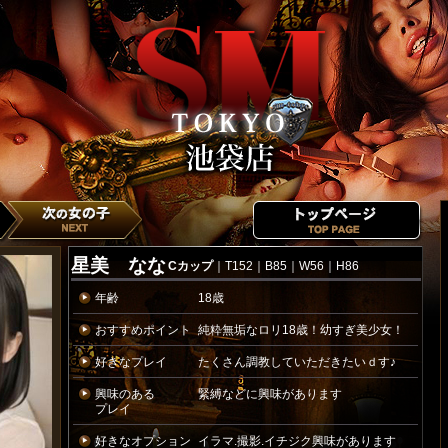
星美 なな
Cカップ
｜T152｜B85｜W56｜H86
年齢
18歳
おすすめポイント
純粋無垢なロリ18歳！幼すぎ美少女！
好きなプレイ
たくさん調教していただきたいｄす♪
興味のある
緊縛などに興味があります
プレイ
好きなオプション
イラマ.撮影.イチジク興味があります