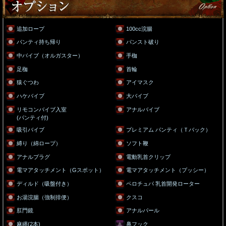
追加ロープ
100cc浣腸
パンティ持ち帰り
パンスト破り
中バイブ（オルガスター）
手枷
足枷
首輪
猿ぐつわ
アイマスク
ハケバイブ
大バイブ
リモコンバイブ入室
アナルバイブ
(パンティ付)
吸引バイブ
プレミアム パンティ（Ｔバック）
縛り（綿ロープ）
ソフト鞭
アナルプラグ
電動乳首クリップ
電マアタッチメント（Gスポット）
電マアタッチメント（プッシー）
ディルド（吸盤付き）
ペロチュパ 乳首開発ローター
お湯浣腸（強制排便）
クスコ
肛門鏡
アナルパール
麻縄(2本)
鼻フック