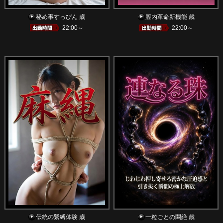
秘め事すっぴん 歳
膣内革命新機能 歳
22:00～
22:00～
伝統の緊縛体験 歳
一粒ごとの悶絶 歳