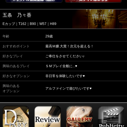
五条 乃々香
Eカップ｜T162｜B90｜W57｜H89
年齢
29歳
おすすめポイント
最高Ｍ嬢.大賞！次元を超える！
好きなプレイ
ご奉仕をさせてください♪
興味のあるプレイ
ＳＭプレイ全般に...♥
好きなオプション
非日常を体験したいです♥
興味のある
アルファインで遊びたいです♥
オプション