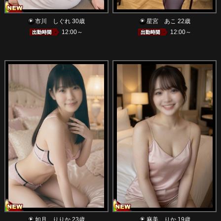
市川 しぐれ 30歳
星宮 あこ 22歳
12:00～
12:00～
如月 りりか 23歳
麻美 りか 19歳