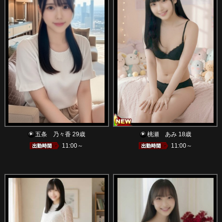
五条 乃々香 29歳
桃瀬 あみ 18歳
11:00～
11:00～