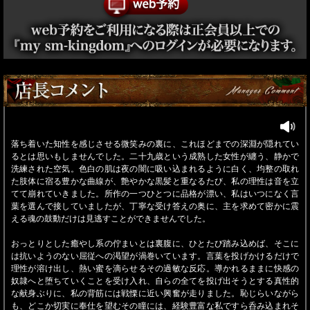
落ち着いた知性を感じさせる微笑みの裏に、これほどまでの深淵が隠れてい
るとは思いもしませんでした。二十九歳という成熟した女性が纏う、静かで
洗練された空気。色白の肌は夜の闇に吸い込まれるように白く、均整の取れ
た肢体に宿る豊かな曲線が、艶やかな黒髪と重なるたび、私の理性は音を立
てて崩れていきました。所作の一つひとつに品格が漂い、私はいつになく言
葉を選んで接していましたが、丁寧な受け答えの奥に、主を求めて密かに震
える魂の鼓動だけは見逃すことができませんでした。
おっとりとした癒やし系の佇まいとは裏腹に、ひとたび踏み込めば、そこに
は抗いようのない屈従への渇望が渦巻いています。言葉を投げかけるだけで
理性が溶け出し、熱い蜜を滴らせるその過敏な反応。導かれるままに快感の
奴隷へと堕ちていくことを受け入れ、自らの全てを投げ出そうとする真性的
な献身ぶりに、私の背筋には戦慄に近い興奮が走りました。恥じらいながら
も、どこか切実に奉仕を望むその瞳には、経験豊富な私ですら呑み込まれそ