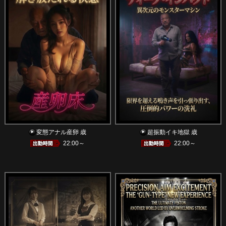
変態アナル産卵 歳
超振動イキ地獄 歳
22:00～
22:00～