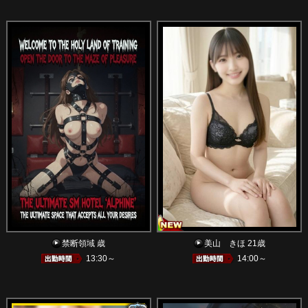
禁断領域 歳
美山 きほ 21歳
13:30～
14:00～