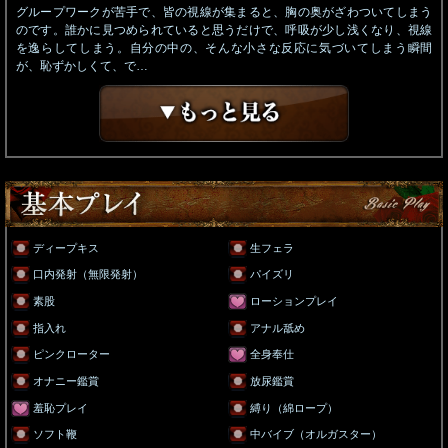
グループワークが苦手で、皆の視線が集まると、胸の奥がざわついてしまう
のです。誰かに見つめられていると思うだけで、呼吸が少し浅くなり、視線
を逸らしてしまう。自分の中の、そんな小さな反応に気づいてしまう瞬間
が、恥ずかしくて、で…
ディープキス
生フェラ
口内発射（無限発射）
パイズリ
素股
ローションプレイ
指入れ
アナル舐め
ピンクローター
全身奉仕
オナニー鑑賞
放尿鑑賞
羞恥プレイ
縛り（綿ロープ）
ソフト鞭
中バイブ（オルガスター）