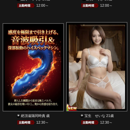
12:00～
12:00～
絶頂遠隔同時責 歳
宝生 せいな 21歳
12:30～
12:30～