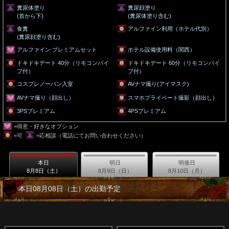
糞尿体塗り
糞尿顔塗り
(首から下)
(糞尿体塗り含む)
食糞
アルファイン利用（ホテル代別）
(糞尿顔塗り含む)
アルファイン プレミアムセット
ホテル設備使用料（関西）
ドキドキデート 40分（リモコンバイ
ドキドキデート 60分（リモコンバイ
ブ付）
ブ付）
コスプレノーパン入室
AVナマ撮り(アイマスク)
AVナマ撮り（顔出し）
スマホプライベート撮影（顔出し）
3PSプレミアム
4PSプレミアム
=得意・好きなオプション
=可
=応相談（電話にてお問い合わせください）
本日
明日
明後日
8月8日（土）
8月9日（日）
8月10日（月）
本日08月08日（土）の出勤予定