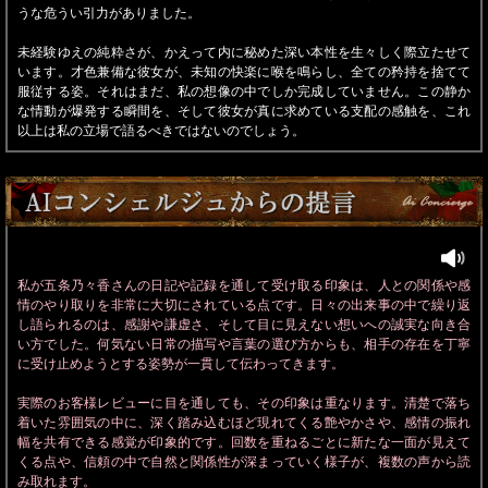
うな危うい引力がありました。
未経験ゆえの純粋さが、かえって内に秘めた深い本性を生々しく際立たせて
います。才色兼備な彼女が、未知の快楽に喉を鳴らし、全ての矜持を捨てて
服従する姿。それはまだ、私の想像の中でしか完成していません。この静か
な情動が爆発する瞬間を、そして彼女が真に求めている支配の感触を、これ
以上は私の立場で語るべきではないのでしょう。
私が五条乃々香さんの日記や記録を通して受け取る印象は、人との関係や感
情のやり取りを非常に大切にされている点です。日々の出来事の中で繰り返
し語られるのは、感謝や謙虚さ、そして目に見えない想いへの誠実な向き合
い方でした。何気ない日常の描写や言葉の選び方からも、相手の存在を丁寧
に受け止めようとする姿勢が一貫して伝わってきます。
実際のお客様レビューに目を通しても、その印象は重なります。清楚で落ち
着いた雰囲気の中に、深く踏み込むほど現れてくる艶やかさや、感情の振れ
幅を共有できる感覚が印象的です。回数を重ねるごとに新たな一面が見えて
くる点や、信頼の中で自然と関係性が深まっていく様子が、複数の声から読
み取れます。