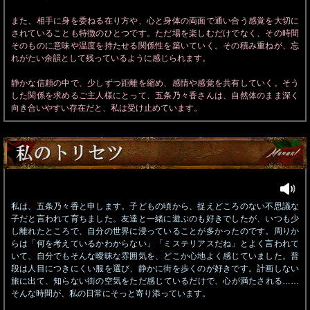
また、相手に身を委ねる在り方や、心と身体の両面で通い合う感覚を大切に
されていることも特徴のひとつです。ただ場を楽しむだけでなく、その時間
そのものに意味や温度を持たせる関係性を築いていく。その積み重ねが、忘
れがたい余韻として残っているように感じられます。
静かな信頼の中で、少しずつ距離を縮め、感情や感覚を共有していく。そう
した関係を求めるご主人様にとって、五条乃々香さんは、自然体のまま深く
向き合いやすい存在だと、私は受け止めています。
私は、五条乃々香と申します。子どもの頃から、捉えどころのない不思議な
子だと言われて育ちました。友達と一緒に遊ぶのも好きでしたが、いつも少
し離れたところで、自分の世界に浸っていることが多かったのです。周りか
らは「何を考えているかわからない」「ミステリアスだね」とよく言われて
いて、自分でもそんな曖昧な雰囲気を、どこか心地よく感じていました。普
段は人目につきにくい服を選び、静かに街を歩くのが好きです。計画しない
旅に出て、知らない街の空気をただ感じているだけで、心が満たされる……
そんな時間が、私の日常にそっと寄り添っています。