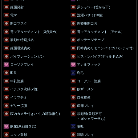
顔面発射
尿シャワー(首から下）
電マ
洗濯バサミ(10個)
開口マスク
医療用開口具
電マアタッチメント（3点責め）
電マアタッチメント（アナル）
素顔の特別指名
ボンデージテープ
顔面唾液責め
同時責めリモコンバイブ(パンティ付)
バイブレーションガン
ピストンバイブ(ディルド込み)
ローソクプレイ
アナルファック
即尺
剃毛
牛乳浣腸
ヨーグルト浣腸
イチジク浣腸(2個）
飲ザーメン
イラマチオ
自然排便
ゼリー浣腸
産卵プレイ
腟内カメラ付きバイブ(聴診器付)
尿顔射(飲尿不可
・尿シャワー含む)
飲尿(尿顔射含む)
嘔吐
コップ飲尿
咀嚼プレイ