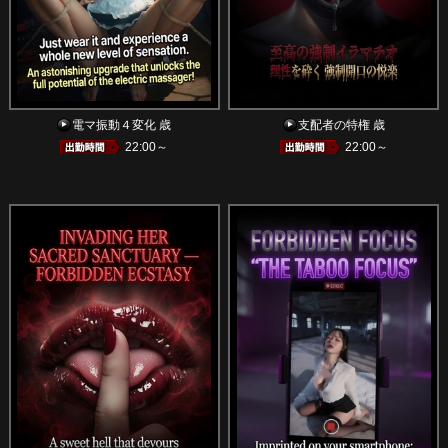
電マ振動４変化 歳
支配者の特権 歳
22:00～
22:00～