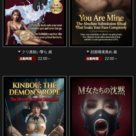
クリ責狙い撃ち 歳
顔面唾液責め 歳
22:00～
22:00～