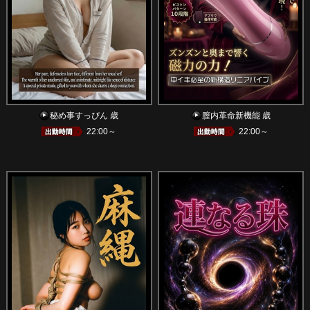
秘め事すっぴん 歳
膣内革命新機能 歳
22:00～
22:00～