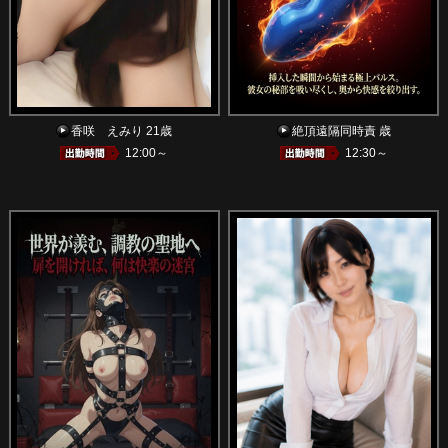
香咲 えみり 21歳
絶頂遠隔同時責 歳
12:00～
12:30～