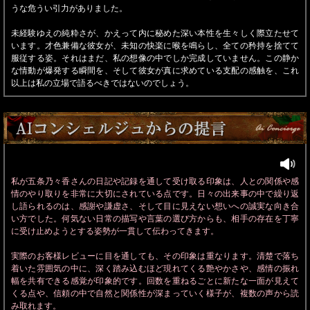
うな危うい引力がありました。
未経験ゆえの純粋さが、かえって内に秘めた深い本性を生々しく際立たせて
います。才色兼備な彼女が、未知の快楽に喉を鳴らし、全ての矜持を捨てて
服従する姿。それはまだ、私の想像の中でしか完成していません。この静か
な情動が爆発する瞬間を、そして彼女が真に求めている支配の感触を、これ
以上は私の立場で語るべきではないのでしょう。
私が五条乃々香さんの日記や記録を通して受け取る印象は、人との関係や感
情のやり取りを非常に大切にされている点です。日々の出来事の中で繰り返
し語られるのは、感謝や謙虚さ、そして目に見えない想いへの誠実な向き合
い方でした。何気ない日常の描写や言葉の選び方からも、相手の存在を丁寧
に受け止めようとする姿勢が一貫して伝わってきます。
実際のお客様レビューに目を通しても、その印象は重なります。清楚で落ち
着いた雰囲気の中に、深く踏み込むほど現れてくる艶やかさや、感情の振れ
幅を共有できる感覚が印象的です。回数を重ねるごとに新たな一面が見えて
くる点や、信頼の中で自然と関係性が深まっていく様子が、複数の声から読
み取れます。