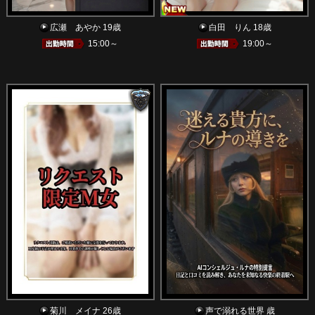
広瀬 あやか 19歳
白田 りん 18歳
15:00～
19:00～
菊川 メイナ 26歳
声で溺れる世界 歳