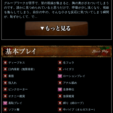
グループワークが苦手で、皆の視線が集まると、胸の奥がざわついてしまう
のです。誰かに見つめられていると思うだけで、呼吸が少し浅くなり、視線
を逸らしてしまう。自分の中の、そんな小さな反応に気づいてしまう瞬間
が、恥ずかしくて、で…
ディープキス
生フェラ
口内発射（無限発射）
パイズリ
素股
ローションプレイ
指入れ
アナル舐め
ピンクローター
全身奉仕
オナニー鑑賞
放尿鑑賞
羞恥プレイ
縛り（綿ロープ）
ソフト鞭
中バイブ（オルガスター）