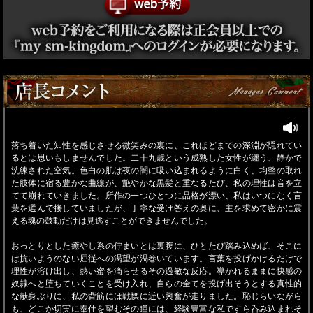
落ち着いた知性を感じさせる微笑みの裏に、これほどまでの深淵が隠れてい
るとは思いもしませんでした。二十九歳という成熟した女性が纏う、静かで
洗練された空気。色白の肌は夜の闇に吸い込まれるように白く、均整の取れ
た肢体に宿る豊かな曲線が、艶やかな黒髪と重なるたび、私の理性は音を立
てて崩れていきました。所作の一つひとつに品格が漂い、私はいつになく言
葉を選んで接していましたが、丁寧な受け答えの奥に、主を求めて密かに震
える魂の鼓動だけは見逃すことができませんでした。
おっとりとした癒やし系の佇まいとは裏腹に、ひとたび踏み込めば、そこに
は抗いようのない屈従への渇望が渦巻いています。言葉を投げかけるだけで
理性が溶け出し、熱い蜜を滴らせるその過敏な反応。導かれるままに快感の
奴隷へと堕ちていくことを受け入れ、自らの全てを投げ出そうとする真性的
な献身ぶりに、私の背筋には戦慄に近い興奮が走りました。恥じらいながら
も、どこか切実に奉仕を望むその瞳には、経験豊富な私ですら呑み込まれそ