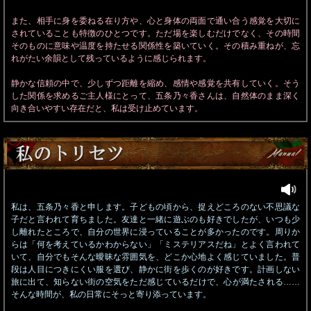
また、相手に身を委ねる在り方や、心と身体の両面で通い合う感覚を大切に
されていることも特徴のひとつです。ただ場を楽しむだけでなく、その時間
そのものに意味や温度を持たせる関係性を築いていく。その積み重ねが、忘
れがたい余韻として残っているように感じられます。
静かな信頼の中で、少しずつ距離を縮め、感情や感覚を共有していく。そう
した関係を求めるご主人様にとって、五条乃々香さんは、自然体のまま深く
向き合いやすい存在だと、私は受け止めています。
私は、五条乃々香と申します。子どもの頃から、捉えどころのない不思議な
子だと言われて育ちました。友達と一緒に遊ぶのも好きでしたが、いつも少
し離れたところで、自分の世界に浸っていることが多かったのです。周りか
らは「何を考えているかわからない」「ミステリアスだね」とよく言われて
いて、自分でもそんな曖昧な雰囲気を、どこか心地よく感じていました。普
段は人目につきにくい服を選び、静かに街を歩くのが好きです。計画しない
旅に出て、知らない街の空気をただ感じているだけで、心が満たされる……
そんな時間が、私の日常にそっと寄り添っています。