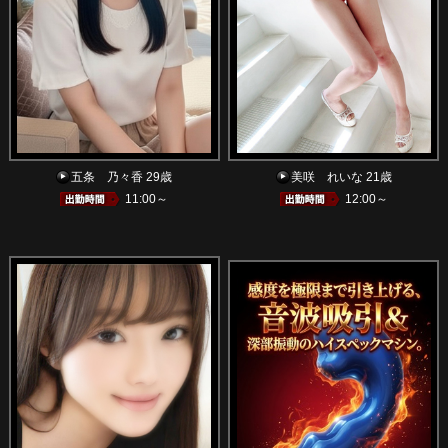
五条 乃々香 29歳
美咲 れいな 21歳
11:00～
12:00～