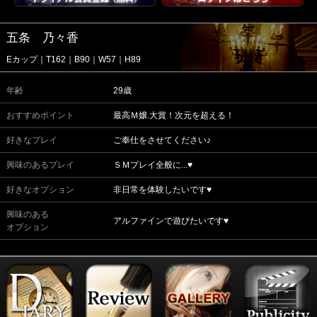
五条 乃々香
Eカップ｜T162｜B90｜W57｜H89
年齢
29歳
おすすめポイント
最高Ｍ嬢.大賞！次元を超える！
好きなプレイ
ご奉仕をさせてください♪
興味のあるプレイ
ＳＭプレイ全般に...♥
好きなオプション
非日常を体験したいです♥
興味のある
アルファインで遊びたいです♥
オプション