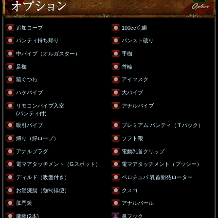
追加ロープ
100cc浣腸
パンティ持ち帰り
パンスト破り
中バイブ（オルガスター）
手枷
足枷
首輪
猿ぐつわ
アイマスク
ハケバイブ
大バイブ
リモコンバイブ入室
アナルバイブ
(パンティ付)
吸引バイブ
プレミアム パンティ（Ｔバック）
縛り（綿ロープ）
ソフト鞭
アナルプラグ
電動乳首クリップ
電マアタッチメント（Gスポット）
電マアタッチメント（プッシー）
ディルド（吸盤付き）
ペロチュパ 乳首開発ローター
お湯浣腸（強制排便）
クスコ
肛門鏡
アナルパール
麻縄(2本)
鼻フック