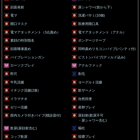
顔面発射
尿シャワー(首から下）
電マ
洗濯バサミ(10個)
開口マスク
医療用開口具
電マアタッチメント（3点責め）
電マアタッチメント（アナル）
素顔の特別指名
ボンデージテープ
顔面唾液責め
同時責めリモコンバイブ(パンティ付)
バイブレーションガン
ピストンバイブ(ディルド込み)
ローソクプレイ
アナルファック
即尺
剃毛
牛乳浣腸
ヨーグルト浣腸
イチジク浣腸(2個）
飲ザーメン
イラマチオ
自然排便
ゼリー浣腸
産卵プレイ
腟内カメラ付きバイブ(聴診器付)
尿顔射(飲尿不可
・尿シャワー含む)
飲尿(尿顔射含む)
嘔吐
コップ飲尿
咀嚼プレイ