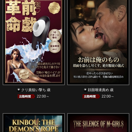
クリ責狙い撃ち 歳
顔面唾液責め 歳
22:00～
22:00～