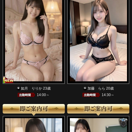
如月 りりか 23歳
加藤 らら 20歳
14:00～
14:30～