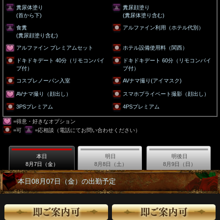
糞尿体塗り
糞尿顔塗り
(首から下)
(糞尿体塗り含む)
食糞
アルファイン利用（ホテル代別）
(糞尿顔塗り含む)
アルファイン プレミアムセット
ホテル設備使用料（関西）
ドキドキデート 40分（リモコンバイ
ドキドキデート 60分（リモコンバイ
ブ付）
ブ付）
コスプレノーパン入室
AVナマ撮り(アイマスク)
AVナマ撮り（顔出し）
スマホプライベート撮影（顔出し）
3PSプレミアム
4PSプレミアム
=得意・好きなオプション
=可
=応相談（電話にてお問い合わせください）
本日
明日
明後日
8月7日（金）
8月8日（土）
8月9日（日）
本日08月07日（金）の出勤予定