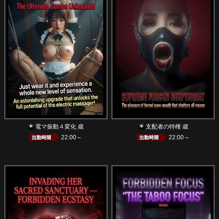
電マ振動４変化 歳
支配者の特権 歳
22:00～
22:00～